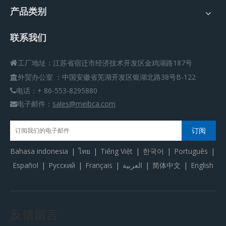
产品类别
联系我们
工厂地址：江苏省宿迁市经济技术开发区金鸡湖路187号

外贸办公室
：
中国安徽省芜湖开发区银湖北路38号B-122

电话：+ 86-553-8295880

电子邮件：
sales@meibca.com

订阅
Bahasa indonesia
|
ไทย
|
Tiếng Việt
|
한국어
|
Português
|
Español
|
Pусский
|
Français
|
العربية
|
简体中文
|
English
反馈留言