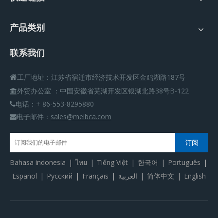
产品类别
联系我们
工厂地址：江苏省宿迁市经济技术开发区金鸡湖路187号

外贸办公室
：
中国安徽省芜湖开发区银湖北路38号B-122

电话：+ 86-553-8295880

电子邮件：
sales@meibca.com

订阅
Bahasa indonesia
|
ไทย
|
Tiếng Việt
|
한국어
|
Português
|
Español
|
Pусский
|
Français
|
العربية
|
简体中文
|
English