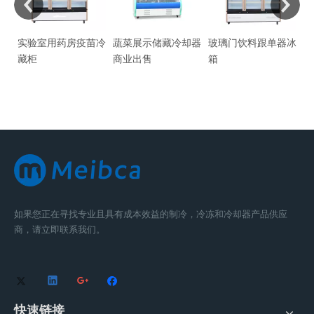
冷柜
实验室用药房疫苗冷
蔬菜展示储藏冷却器
玻璃门饮料跟单器冰
超
藏柜
商业出售
箱
展
如果您正在寻找专业且具有成本效益的制冷，冷冻和冷却器产品供应
商，请立即联系我们。
快速链接