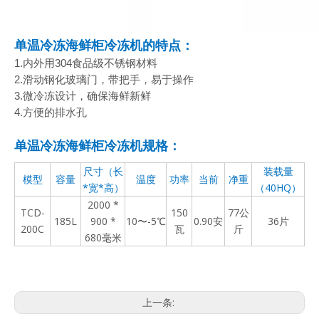
单温冷冻海鲜柜冷冻机的特点：
1.内外用304食品级不锈钢材料
2.滑动钢化玻璃门，带把手，易于操作
3.微冷冻设计，确保海鲜新鲜
4.方便的排水孔
单温冷冻海鲜柜冷冻机规格：
尺寸（长
装载量
模型
容量
温度
功率
当前
净重
*宽*高）
（40HQ）
2000 *
TCD-
150
77公
185L
900 *
10〜-5℃
0.90安
36片
200C
瓦
斤
680毫米
上一条: