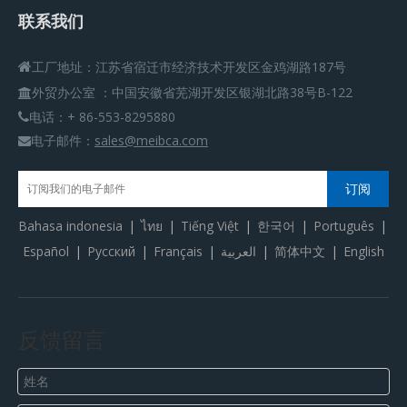
联系我们
工厂地址：江苏省宿迁市经济技术开发区金鸡湖路187号

外贸办公室
：
中国安徽省芜湖开发区银湖北路38号B-122

电话：+ 86-553-8295880

电子邮件：
sales@meibca.com

订阅
Bahasa indonesia
|
ไทย
|
Tiếng Việt
|
한국어
|
Português
|
Español
|
Pусский
|
Français
|
العربية
|
简体中文
|
English
反馈留言