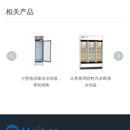
相关产品
你冰箱
小型电动最佳冷却器，
出售商用饮料汽水啤酒
商用
带轮销售
冷却器