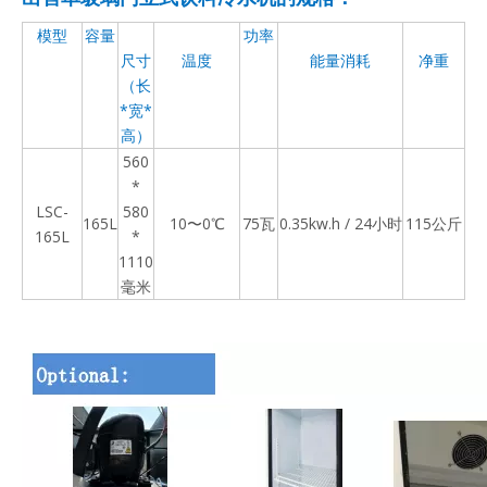
模型
容量
功率
尺寸
温度
能量消耗
净重
（长
*宽*
高）
560
*
LSC-
580
165L
10〜0℃
75瓦
0.35kw.h / 24小时
115公斤
165L
*
1110
毫米