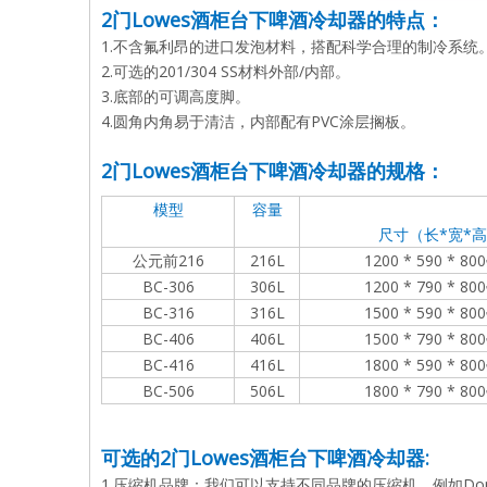
2门Lowes酒柜台下啤酒冷却器的特点：
1.不含氟利昂的进口发泡材料，搭配科学合理的制冷系统
2.可选的201/304 SS材料外部/内部。
3.底部的可调高度脚。
4.圆角内角易于清洁，内部配有PVC涂层搁板。
2门Lowes酒柜台下啤酒冷却器的规格：
模型
容量
尺寸（长*宽*
公元前216
216
L
1200 * 590 * 8
BC-306
306L
1200 * 790 * 8
BC-316
316L
1500 * 590 * 8
BC-406
406L
1500 * 790 * 8
BC-416
416L
1800 * 590 * 8
BC-506
506L
1800 * 790 * 8
可选的
2门Lowes酒柜台下啤酒冷却器
:
1.压缩机品牌：我们可以支持不同品牌的压缩机，例如Donper