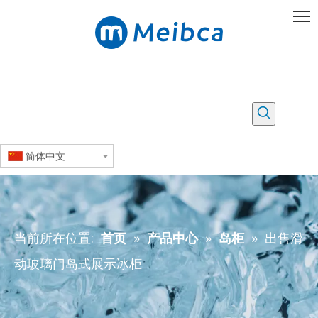
简体中文
当前所在位置:
首页
»
产品中心
»
岛柜
»
出售滑
动玻璃门岛式展示冰柜