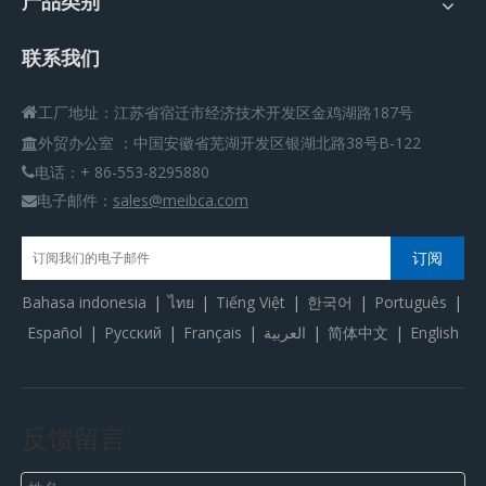
产品类别
联系我们
工厂地址：江苏省宿迁市经济技术开发区金鸡湖路187号

外贸办公室
：
中国安徽省芜湖开发区银湖北路38号B-122

电话：+ 86-553-8295880

电子邮件：
sales@meibca.com

订阅
Bahasa indonesia
|
ไทย
|
Tiếng Việt
|
한국어
|
Português
|
Español
|
Pусский
|
Français
|
العربية
|
简体中文
|
English
反馈留言