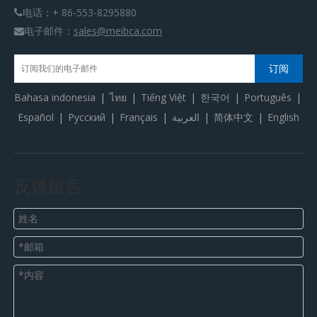
电话：+ 86-553-8295880

电子邮件：
sales@meibca.com

订阅
Bahasa indonesia
|
ไทย
|
Tiếng Việt
|
한국어
|
Português
|
Español
|
Pусский
|
Français
|
العربية
|
简体中文
|
English
反馈留言