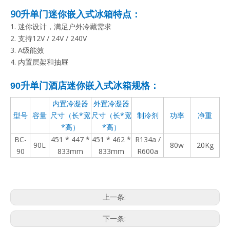
90升单门迷你嵌入式冰箱特点：
1. 迷你设计，满足户外冷藏需求
2. 支持12V / 24V / 240V
3. A级能效
4. 内置层架和抽屉
90升单门酒店迷你嵌入式冰箱规格：
内置冷凝器
外置冷凝器
型号
容量
尺寸（长*宽
尺寸（长*宽
制冷剂
功率
净重
*高）
*高）
BC-
451 * 447 *
451 * 462 *
R134a /
90L
80w
20Kg
90
833mm
833mm
R600a
上一条:
下一条: